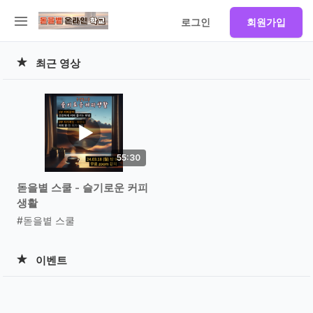
로그인
회원가입
최근 영상
55:30
돋을볕 스쿨 - 슬기로운 커피
생활
#돋을볕 스쿨
이벤트